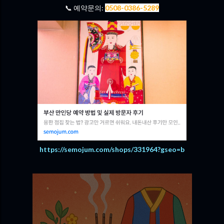
📞 예약문의:
0508-0386-5289
https://semojum.com/shops/331964?gseo=b