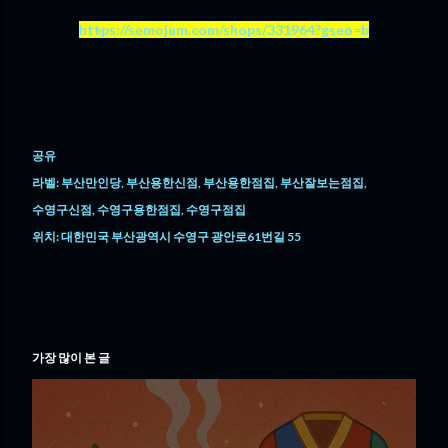
https://semojum.com/shops/331964?gseo=b
공유
라벨:
부산만인당
부산용한신점
부산용한점집
부산잘보는점집
수영구신점
수영구용한점집
수영구점집
위치:
대한민국 부산광역시 수영구 광안로61번길 55
가장 많이 본 글